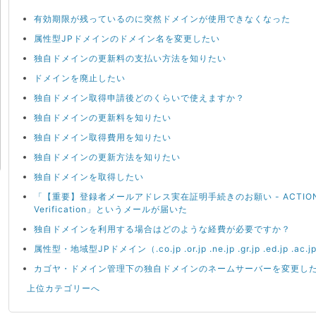
有効期限が残っているのに突然ドメインが使用できなくなった
属性型JPドメインのドメイン名を変更したい
独自ドメインの更新料の支払い方法を知りたい
ドメインを廃止したい
独自ドメイン取得申請後どのくらいで使えますか？
独自ドメインの更新料を知りたい
独自ドメイン取得費用を知りたい
独自ドメインの更新方法を知りたい
独自ドメインを取得したい
「【重要】登録者メールアドレス実在証明手続きのお願い - ACTION REQU
Verification」というメールが届いた
独自ドメインを利用する場合はどのような経費が必要ですか？
属性型・地域型JPドメイン（.co.jp .or.jp .ne.jp .gr.jp .ed.jp .
カゴヤ・ドメイン管理下の独自ドメインのネームサーバーを変更し
上位カテゴリーへ