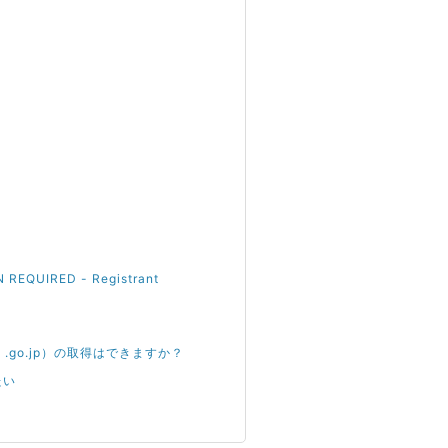
IRED - Registrant
ac.jp .go.jp）の取得はできますか？
たい