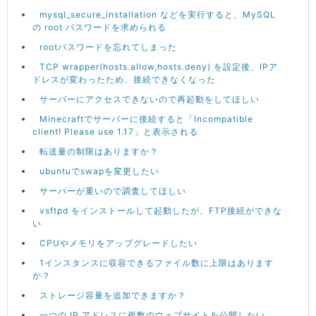
mysql_secure_installation などを実行すると、MySQL
の root パスワードを求められる
rootパスワードを忘れてしまった
TCP wrapper(hosts.allow,hosts.deny) を設定後、IPア
ドレスが変わったため、接続できなくなった
サーバーにアクセスできないので再起動をしてほしい
Minecraftでサーバーに接続すると「Incompatible
client! Please use 1.17」と表示される
転送量の制限はありますか？
ubuntuでswapを変更したい
サーバーが重いので調査してほしい
vsftpd をインストールして起動したが、FTP接続ができな
い
CPUやメモリをアップグレードしたい
1インスタンスに収容できるファイル数に上限はあります
か？
ストレージ容量を追加できますか？
一つの IP アドレスに複数のウェブサイトを公開したい