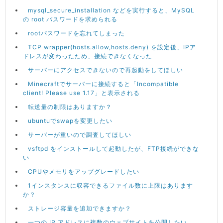
mysql_secure_installation などを実行すると、MySQL
の root パスワードを求められる
rootパスワードを忘れてしまった
TCP wrapper(hosts.allow,hosts.deny) を設定後、IPア
ドレスが変わったため、接続できなくなった
サーバーにアクセスできないので再起動をしてほしい
Minecraftでサーバーに接続すると「Incompatible
client! Please use 1.17」と表示される
転送量の制限はありますか？
ubuntuでswapを変更したい
サーバーが重いので調査してほしい
vsftpd をインストールして起動したが、FTP接続ができな
い
CPUやメモリをアップグレードしたい
1インスタンスに収容できるファイル数に上限はあります
か？
ストレージ容量を追加できますか？
一つの IP アドレスに複数のウェブサイトを公開したい