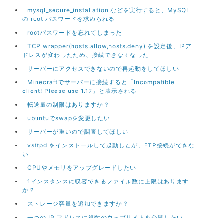
mysql_secure_installation などを実行すると、MySQL
の root パスワードを求められる
rootパスワードを忘れてしまった
TCP wrapper(hosts.allow,hosts.deny) を設定後、IPア
ドレスが変わったため、接続できなくなった
サーバーにアクセスできないので再起動をしてほしい
Minecraftでサーバーに接続すると「Incompatible
client! Please use 1.17」と表示される
転送量の制限はありますか？
ubuntuでswapを変更したい
サーバーが重いので調査してほしい
vsftpd をインストールして起動したが、FTP接続ができな
い
CPUやメモリをアップグレードしたい
1インスタンスに収容できるファイル数に上限はあります
か？
ストレージ容量を追加できますか？
一つの IP アドレスに複数のウェブサイトを公開したい