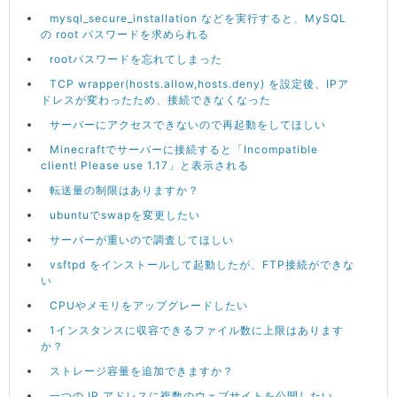
mysql_secure_installation などを実行すると、MySQL
の root パスワードを求められる
rootパスワードを忘れてしまった
TCP wrapper(hosts.allow,hosts.deny) を設定後、IPア
ドレスが変わったため、接続できなくなった
サーバーにアクセスできないので再起動をしてほしい
Minecraftでサーバーに接続すると「Incompatible
client! Please use 1.17」と表示される
転送量の制限はありますか？
ubuntuでswapを変更したい
サーバーが重いので調査してほしい
vsftpd をインストールして起動したが、FTP接続ができな
い
CPUやメモリをアップグレードしたい
1インスタンスに収容できるファイル数に上限はあります
か？
ストレージ容量を追加できますか？
一つの IP アドレスに複数のウェブサイトを公開したい