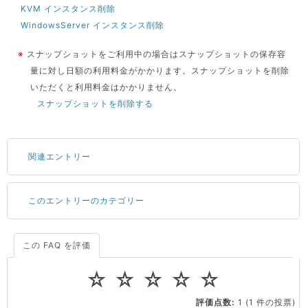
KVM インスタンス削除
WindowsServer インスタンス削除
※
スナップショットをご利用中の場合はスナップショットの保存容
量に対し日額の利用料金がかかります。スナップショットを削除
いただくと利用料金はかかりません。
スナップショットを削除する
関連エントリー
このエントリーのカテゴリー
サーバーが重いので調査してほしい
一つの IP アドレスに複数のウェブサイトを公開したい
CPUやメモリをアップグレードしたい
この FAQ を評価
料金
virtio とは何ですか？
☆
☆
☆
☆
☆
ストレージ容量を追加できますか？
会員情報・契約
評価点数:
1
(1 件の投票)