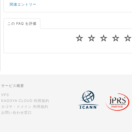
関連エントリー
この FAQ を評価
サーバーが重いので調査してほしい
一つの IP アドレスに複数のウェブサイトを公開したい
☆
☆
☆
☆
CPUやメモリをアップグレードしたい
virtio とは何ですか？
ストレージ容量を追加できますか？
サービス概要
VPS
KAGOYA CLOUD 利用規約
カゴヤ・ドメイン 利用規約
お問い合わせ窓口