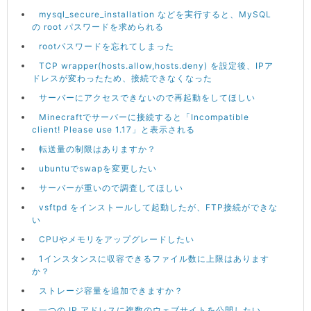
mysql_secure_installation などを実行すると、MySQL
の root パスワードを求められる
rootパスワードを忘れてしまった
TCP wrapper(hosts.allow,hosts.deny) を設定後、IPア
ドレスが変わったため、接続できなくなった
サーバーにアクセスできないので再起動をしてほしい
Minecraftでサーバーに接続すると「Incompatible
client! Please use 1.17」と表示される
転送量の制限はありますか？
ubuntuでswapを変更したい
サーバーが重いので調査してほしい
vsftpd をインストールして起動したが、FTP接続ができな
い
CPUやメモリをアップグレードしたい
1インスタンスに収容できるファイル数に上限はあります
か？
ストレージ容量を追加できますか？
一つの IP アドレスに複数のウェブサイトを公開したい