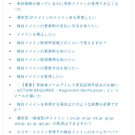
有効期限が残っているのに突然ドメインが使用できなくな
った
属性型JPドメインのドメイン名を変更したい
独自ドメインの更新料の支払い方法を知りたい
ドメインを廃止したい
独自ドメイン取得申請後どのくらいで使えますか？
独自ドメインの更新料を知りたい
独自ドメイン取得費用を知りたい
独自ドメインの更新方法を知りたい
独自ドメインを取得したい
「【重要】登録者メールアドレス実在証明手続きのお願い
- ACTION REQUIRED - Registrant Verification」という
メールが届いた
独自ドメインを利用する場合はどのような経費が必要です
か？
属性型・地域型JPドメイン（.co.jp .or.jp .ne.jp .gr.jp
.ed.jp .ac.jp .go.jp）の取得はできますか？
カゴヤ・ドメイン管理下の独自ドメインのネームサーバー