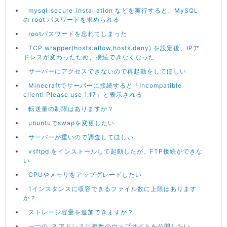
mysql_secure_installation などを実行すると、MySQL
の root パスワードを求められる
rootパスワードを忘れてしまった
TCP wrapper(hosts.allow,hosts.deny) を設定後、IPア
ドレスが変わったため、接続できなくなった
サーバーにアクセスできないので再起動をしてほしい
Minecraftでサーバーに接続すると「Incompatible
client! Please use 1.17」と表示される
転送量の制限はありますか？
ubuntuでswapを変更したい
サーバーが重いので調査してほしい
vsftpd をインストールして起動したが、FTP接続ができな
い
CPUやメモリをアップグレードしたい
1インスタンスに収容できるファイル数に上限はあります
か？
ストレージ容量を追加できますか？
一つの IP アドレスに複数のウェブサイトを公開したい