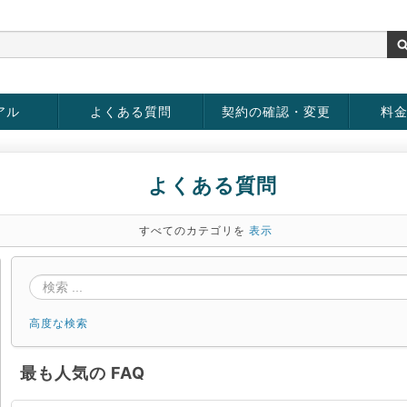
アル
よくある質問
契約の確認・変更
料
お客様情報の変更
パスワードの変更
お支払い方法の変更
サービスの解約
サービ
お支払
よくある質問
すべてのカテゴリを
表示
高度な検索
最も人気の FAQ