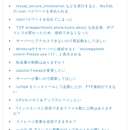
mysql_secure_installation などを実行すると、MySQL
の root パスワードを求められる
rootパスワードを忘れてしまった
TCP wrapper(hosts.allow,hosts.deny) を設定後、IPア
ドレスが変わったため、接続できなくなった
サーバーにアクセスできないので再起動をしてほしい
Minecraftでサーバーに接続すると「Incompatible
client! Please use 1.17」と表示される
転送量の制限はありますか？
ubuntuでswapを変更したい
サーバーが重いので調査してほしい
vsftpd をインストールして起動したが、FTP接続ができな
い
CPUやメモリをアップグレードしたい
1インスタンスに収容できるファイル数に上限はあります
か？
ストレージ容量を追加できますか？
一つの IP アドレスに複数のウェブサイトを公開したい