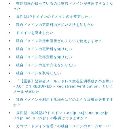
有効期限が残っているのに突然ドメインが使用できなくな
った
属性型JPドメインのドメイン名を変更したい
独自ドメインの更新料の支払い方法を知りたい
ドメインを廃止したい
独自ドメイン取得申請後どのくらいで使えますか？
独自ドメインの更新料を知りたい
独自ドメイン取得費用を知りたい
独自ドメインの更新方法を知りたい
独自ドメインを取得したい
「【重要】登録者メールアドレス実在証明手続きのお願い
- ACTION REQUIRED - Registrant Verification」という
メールが届いた
独自ドメインを利用する場合はどのような経費が必要です
か？
属性型・地域型JPドメイン（.co.jp .or.jp .ne.jp .gr.jp
.ed.jp .ac.jp .go.jp）の取得はできますか？
カゴヤ・ドメイン管理下の独自ドメインのネームサーバー