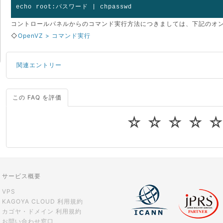
echo root:パスワード | chpasswd
コントロールパネルからのコマンド実行方法につきましては、下記のオ
◇
OpenVZ > コマンド実行
関連エントリー
この FAQ を評価
サーバーが重いので調査してほしい
一つの IP アドレスに複数のウェブサイトを公開したい
☆
☆
☆
☆
CPUやメモリをアップグレードしたい
virtio とは何ですか？
ストレージ容量を追加できますか？
サービス概要
VPS
KAGOYA CLOUD 利用規約
カゴヤ・ドメイン 利用規約
お問い合わせ窓口