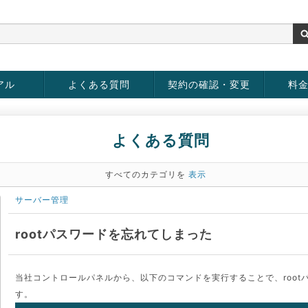
アル
よくある質問
契約の確認・変更
料
お客様情報の変更
パスワードの変更
お支払い方法の変更
サービスの解約
サービ
お支払
よくある質問
すべてのカテゴリを
表示
サーバー管理
rootパスワードを忘れてしまった
当社コントロールパネルから、以下のコマンドを実行することで、root
す。