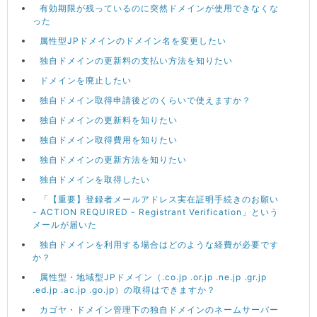
有効期限が残っているのに突然ドメインが使用できなくな
った
属性型JPドメインのドメイン名を変更したい
独自ドメインの更新料の支払い方法を知りたい
ドメインを廃止したい
独自ドメイン取得申請後どのくらいで使えますか？
独自ドメインの更新料を知りたい
独自ドメイン取得費用を知りたい
独自ドメインの更新方法を知りたい
独自ドメインを取得したい
「【重要】登録者メールアドレス実在証明手続きのお願い
- ACTION REQUIRED - Registrant Verification」という
メールが届いた
独自ドメインを利用する場合はどのような経費が必要です
か？
属性型・地域型JPドメイン（.co.jp .or.jp .ne.jp .gr.jp
.ed.jp .ac.jp .go.jp）の取得はできますか？
カゴヤ・ドメイン管理下の独自ドメインのネームサーバー