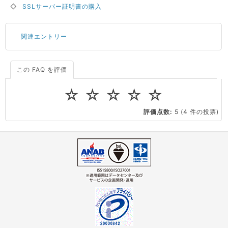
◇
SSLサーバー証明書の購入
関連エントリー
この FAQ を評価
サーバーが重いので調査してほしい
一つの IP アドレスに複数のウェブサイトを公開したい
☆
☆
☆
☆
☆
CPUやメモリをアップグレードしたい
評価点数:
5
(4 件の投票)
virtio とは何ですか？
ストレージ容量を追加できますか？