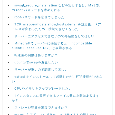
mysql_secure_installation などを実行すると、MySQL
の root パスワードを求められる
rootパスワードを忘れてしまった
TCP wrapper(hosts.allow,hosts.deny) を設定後、IPア
ドレスが変わったため、接続できなくなった
サーバーにアクセスできないので再起動をしてほしい
Minecraftでサーバーに接続すると「Incompatible
client! Please use 1.17」と表示される
転送量の制限はありますか？
ubuntuでswapを変更したい
サーバーが重いので調査してほしい
vsftpd をインストールして起動したが、FTP接続ができな
い
CPUやメモリをアップグレードしたい
1インスタンスに収容できるファイル数に上限はあります
か？
ストレージ容量を追加できますか？
一つの IP アドレスに複数のウェブサイトを公開したい