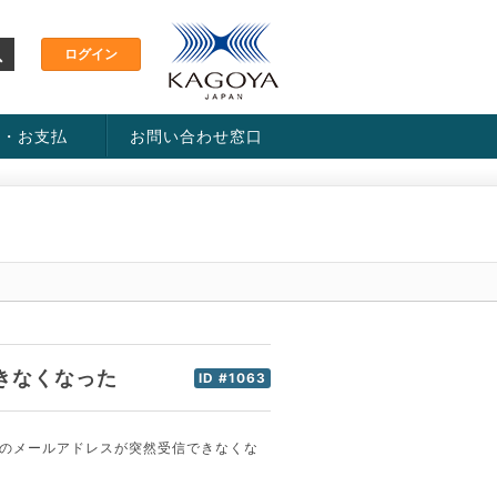
金・お支払
お問い合わせ窓口
ス・料金一覧表
い方法
きなくなった
ID #1063
ンのメールアドレスが突然受信できなくな