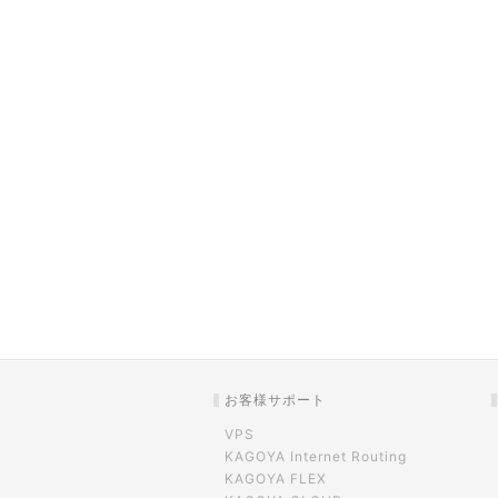
お客様サポート
VPS
KAGOYA Internet Routing
KAGOYA FLEX