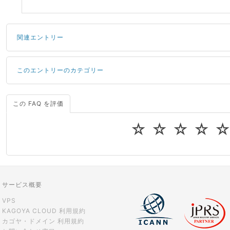
関連エントリー
このエントリーのカテゴリー
サーバーが重いので調査してほしい
一つの IP アドレスに複数のウェブサイトを公開したい
CPUやメモリをアップグレードしたい
この FAQ を評価
ドメインの管理・移転
ドメインの登録情報
virtio とは何ですか？
☆
☆
☆
☆
ストレージ容量を追加できますか？
ドメインの管理・移転
ドメインの取得・管理・更新
サービス概要
VPS
KAGOYA CLOUD 利用規約
カゴヤ・ドメイン 利用規約