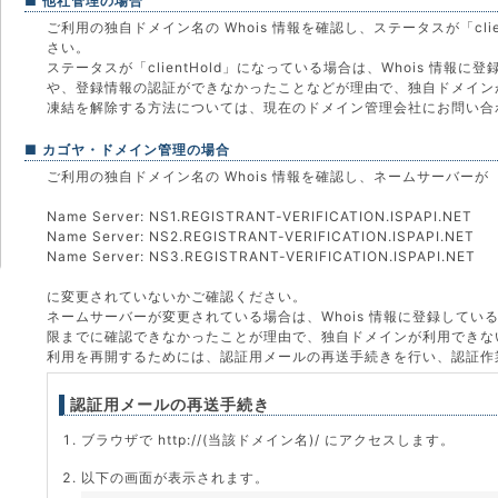
■ 他社管理の場合
ご利用の独自ドメイン名の Whois 情報を確認し、ステータスが「cli
さい。
ステータスが「clientHold」になっている場合は、Whois 情報
や、登録情報の認証ができなかったことなどが理由で、独自ドメイン
凍結を解除する方法については、現在のドメイン管理会社にお問い合
■ カゴヤ・ドメイン管理の場合
ご利用の独自ドメイン名の Whois 情報を確認し、ネームサーバーが
Name Server: NS1.REGISTRANT-VERIFICATION.ISPAPI.NET
Name Server: NS2.REGISTRANT-VERIFICATION.ISPAPI.NET
Name Server: NS3.REGISTRANT-VERIFICATION.ISPAPI.NET
に変更されていないかご確認ください。
ネームサーバーが変更されている場合は、Whois 情報に登録して
限までに確認できなかったことが理由で、独自ドメインが利用できな
利用を再開するためには、認証用メールの再送手続きを行い、認証作
認証用メールの再送手続き
ブラウザで http://(当該ドメイン名)/ にアクセスします。
以下の画面が表示されます。