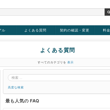
アル
よくある質問
契約の確認・変更
料
お客様情報の変更
パスワードの変更
お支払い方法の変更
サービスの解約
サービ
お支払
よくある質問
すべてのカテゴリを
表示
高度な検索
最も人気の FAQ