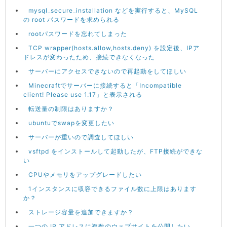
mysql_secure_installation などを実行すると、MySQL
の root パスワードを求められる
rootパスワードを忘れてしまった
TCP wrapper(hosts.allow,hosts.deny) を設定後、IPア
ドレスが変わったため、接続できなくなった
サーバーにアクセスできないので再起動をしてほしい
Minecraftでサーバーに接続すると「Incompatible
client! Please use 1.17」と表示される
転送量の制限はありますか？
ubuntuでswapを変更したい
サーバーが重いので調査してほしい
vsftpd をインストールして起動したが、FTP接続ができな
い
CPUやメモリをアップグレードしたい
1インスタンスに収容できるファイル数に上限はあります
か？
ストレージ容量を追加できますか？
一つの IP アドレスに複数のウェブサイトを公開したい