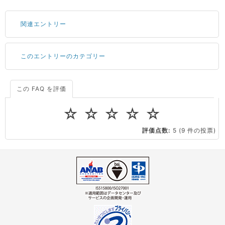
関連エントリー
このエントリーのカテゴリー
サーバーが重いので調査してほしい
一つの IP アドレスに複数のウェブサイトを公開したい
CPUやメモリをアップグレードしたい
この FAQ を評価
ドメインの管理・移転
DNSの設定
virtio とは何ですか？
☆
☆
☆
☆
☆
ストレージ容量を追加できますか？
ドメインの管理・移転
ドメインの移管
評価点数:
5
(9 件の投票)