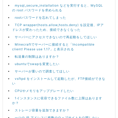
mysql_secure_installation などを実行すると、MySQL
の root パスワードを求められる
rootパスワードを忘れてしまった
TCP wrapper(hosts.allow,hosts.deny) を設定後、IPア
ドレスが変わったため、接続できなくなった
サーバーにアクセスできないので再起動をしてほしい
Minecraftでサーバーに接続すると「Incompatible
client! Please use 1.17」と表示される
転送量の制限はありますか？
ubuntuでswapを変更したい
サーバーが重いので調査してほしい
vsftpd をインストールして起動したが、FTP接続ができな
い
CPUやメモリをアップグレードしたい
1インスタンスに収容できるファイル数に上限はあります
か？
ストレージ容量を追加できますか？
一つの IP アドレスに複数のウェブサイトを公開したい