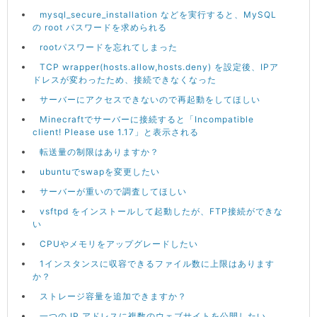
mysql_secure_installation などを実行すると、MySQL
の root パスワードを求められる
rootパスワードを忘れてしまった
TCP wrapper(hosts.allow,hosts.deny) を設定後、IPア
ドレスが変わったため、接続できなくなった
サーバーにアクセスできないので再起動をしてほしい
Minecraftでサーバーに接続すると「Incompatible
client! Please use 1.17」と表示される
転送量の制限はありますか？
ubuntuでswapを変更したい
サーバーが重いので調査してほしい
vsftpd をインストールして起動したが、FTP接続ができな
い
CPUやメモリをアップグレードしたい
1インスタンスに収容できるファイル数に上限はあります
か？
ストレージ容量を追加できますか？
一つの IP アドレスに複数のウェブサイトを公開したい