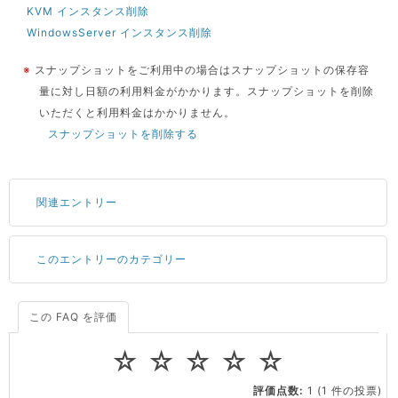
KVM インスタンス削除
WindowsServer インスタンス削除
※
スナップショットをご利用中の場合はスナップショットの保存容
量に対し日額の利用料金がかかります。スナップショットを削除
いただくと利用料金はかかりません。
スナップショットを削除する
関連エントリー
このエントリーのカテゴリー
サーバーが重いので調査してほしい
一つの IP アドレスに複数のウェブサイトを公開したい
CPUやメモリをアップグレードしたい
この FAQ を評価
料金
virtio とは何ですか？
☆
☆
☆
☆
☆
ストレージ容量を追加できますか？
会員情報・契約
評価点数:
1
(1 件の投票)