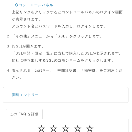
◇コントロールパネル
上記リンクをクリックするとコントロールパネルのログイン画面
が表示されます。
アカウント名とパスワードを入力し、ログインします。
「その他」メニューから「SSL」をクリックします。
[SSL]が開きます。
「SSL申請・設定一覧」に当社で購入したSSLが表示されます。
他社に持ち出しするSSLのコモンネームをクリックします。
表示される「csrtキー」「中間証明書」「秘密鍵」をご利用くだ
さい。
関連エントリー
この FAQ を評価
サーバーが重いので調査してほしい
一つの IP アドレスに複数のウェブサイトを公開したい
☆
☆
☆
☆
☆
CPUやメモリをアップグレードしたい