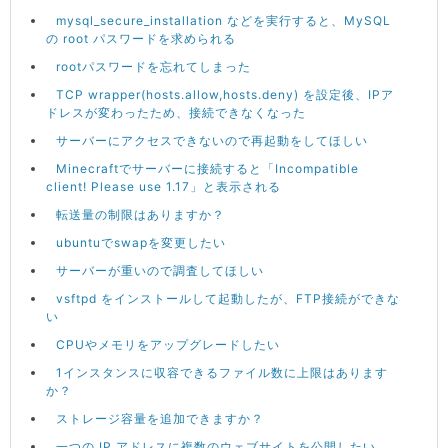
mysql_secure_installation などを実行すると、MySQL
の root パスワードを求められる
rootパスワードを忘れてしまった
TCP wrapper(hosts.allow,hosts.deny) を設定後、IPア
ドレスが変わったため、接続できなくなった
サーバーにアクセスできないので再起動をしてほしい
Minecraftでサーバーに接続すると「Incompatible
client! Please use 1.17」と表示される
転送量の制限はありますか？
ubuntuでswapを変更したい
サーバーが重いので調査してほしい
vsftpd をインストールして起動したが、FTP接続ができな
い
CPUやメモリをアップグレードしたい
1インスタンスに収容できるファイル数に上限はあります
か？
ストレージ容量を追加できますか？
一つの IP アドレスに複数のウェブサイトを公開したい