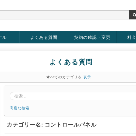
アル
よくある質問
契約の確認・変更
料
お客様情報の変更
パスワードの変更
お支払い方法の変更
サービスの解約
サービ
お支払
よくある質問
すべてのカテゴリを
表示
高度な検索
カテゴリー名: コントロールパネル