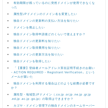
有効期限が残っているのに突然ドメインが使用できなくな
った
属性型JPドメインのドメイン名を変更したい
独自ドメインの更新料の支払い方法を知りたい
ドメインを廃止したい
独自ドメイン取得申請後どのくらいで使えますか？
独自ドメインの更新料を知りたい
独自ドメイン取得費用を知りたい
独自ドメインの更新方法を知りたい
独自ドメインを取得したい
「【重要】登録者メールアドレス実在証明手続きのお願い
- ACTION REQUIRED - Registrant Verification」という
メールが届いた
独自ドメインを利用する場合はどのような経費が必要です
か？
属性型・地域型JPドメイン（.co.jp .or.jp .ne.jp .gr.jp
.ed.jp .ac.jp .go.jp）の取得はできますか？
カゴヤ・ドメイン管理下の独自ドメインのネームサーバー