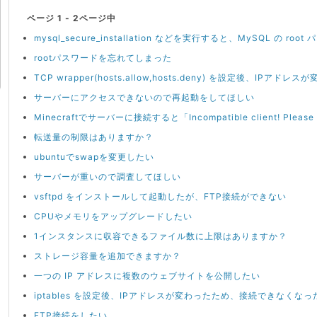
ページ 1 - 2ページ中
mysql_secure_installation などを実行すると、MySQL の r
rootパスワードを忘れてしまった
TCP wrapper(hosts.allow,hosts.deny) を設定後、I
サーバーにアクセスできないので再起動をしてほしい
Minecraftでサーバーに接続すると「Incompatible client! Pleas
転送量の制限はありますか？
ubuntuでswapを変更したい
サーバーが重いので調査してほしい
vsftpd をインストールして起動したが、FTP接続ができない
CPUやメモリをアップグレードしたい
1インスタンスに収容できるファイル数に上限はありますか？
ストレージ容量を追加できますか？
一つの IP アドレスに複数のウェブサイトを公開したい
iptables を設定後、IPアドレスが変わったため、接続できなくなっ
FTP接続をしたい