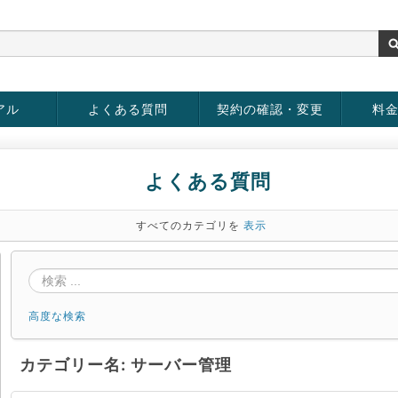
アル
よくある質問
契約の確認・変更
料
お客様情報の変更
パスワードの変更
お支払い方法の変更
サービスの解約
サービ
お支払
よくある質問
すべてのカテゴリを
表示
高度な検索
カテゴリー名: サーバー管理