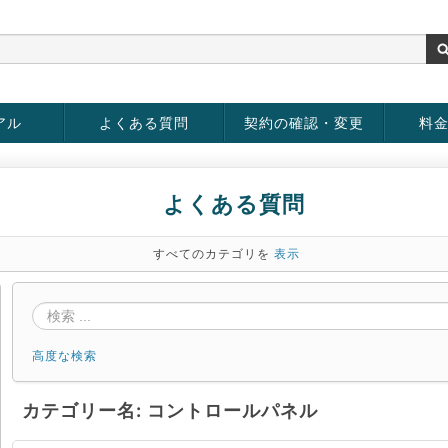
アル
よくある質問
契約の確認・変更
料
お客様情報の変更
パスワードの変更
お支払い方法の変更
サービスの解約
サービ
お支払
よくある質問
すべてのカテゴリを
表示
高度な検索
カテゴリー名: コントロールパネル