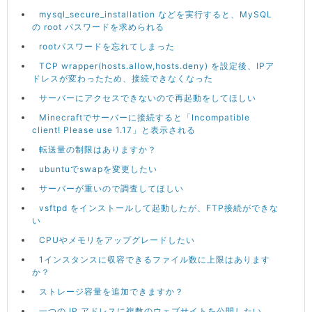
mysql_secure_installation などを実行すると、MySQL
の root パスワードを求められる
rootパスワードを忘れてしまった
TCP wrapper(hosts.allow,hosts.deny) を設定後、IPア
ドレスが変わったため、接続できなくなった
サーバーにアクセスできないので再起動をしてほしい
Minecraftでサーバーに接続すると「Incompatible
client! Please use 1.17」と表示される
転送量の制限はありますか？
ubuntuでswapを変更したい
サーバーが重いので調査してほしい
vsftpd をインストールして起動したが、FTP接続ができな
い
CPUやメモリをアップグレードしたい
1インスタンスに収容できるファイル数に上限はあります
か？
ストレージ容量を追加できますか？
一つの IP アドレスに複数のウェブサイトを公開したい