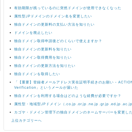
有効期限が残っているのに突然ドメインが使用できなくなった
属性型JPドメインのドメイン名を変更したい
独自ドメインの更新料の支払い方法を知りたい
ドメインを廃止したい
独自ドメイン取得申請後どのくらいで使えますか？
独自ドメインの更新料を知りたい
独自ドメイン取得費用を知りたい
独自ドメインの更新方法を知りたい
独自ドメインを取得したい
「【重要】登録者メールアドレス実在証明手続きのお願い - ACTION REQU
Verification」というメールが届いた
独自ドメインを利用する場合はどのような経費が必要ですか？
属性型・地域型JPドメイン（.co.jp .or.jp .ne.jp .gr.jp .ed.jp .
カゴヤ・ドメイン管理下の独自ドメインのネームサーバーを変更し
上位カテゴリーへ