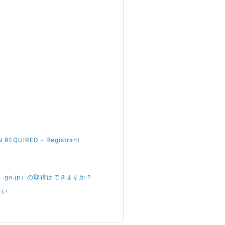
IRED - Registrant
ac.jp .go.jp）の取得はできますか？
たい