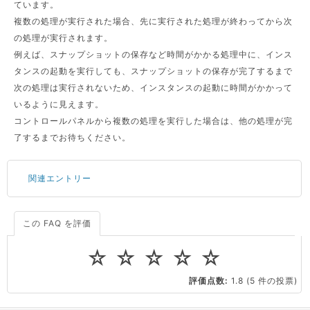
ています。
複数の処理が実行された場合、先に実行された処理が終わってから次
の処理が実行されます。
例えば、スナップショットの保存など時間がかかる処理中に、インス
タンスの起動を実行しても、スナップショットの保存が完了するまで
次の処理は実行されないため、インスタンスの起動に時間がかかって
いるように見えます。
コントロールパネルから複数の処理を実行した場合は、他の処理が完
了するまでお待ちください。
関連エントリー
この FAQ を評価
サーバーが重いので調査してほしい
一つの IP アドレスに複数のウェブサイトを公開したい
☆
☆
☆
☆
☆
CPUやメモリをアップグレードしたい
評価点数:
1.8
(5 件の投票)
virtio とは何ですか？
ストレージ容量を追加できますか？