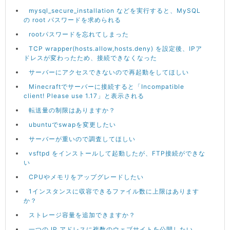
mysql_secure_installation などを実行すると、MySQL
の root パスワードを求められる
rootパスワードを忘れてしまった
TCP wrapper(hosts.allow,hosts.deny) を設定後、IPア
ドレスが変わったため、接続できなくなった
サーバーにアクセスできないので再起動をしてほしい
Minecraftでサーバーに接続すると「Incompatible
client! Please use 1.17」と表示される
転送量の制限はありますか？
ubuntuでswapを変更したい
サーバーが重いので調査してほしい
vsftpd をインストールして起動したが、FTP接続ができな
い
CPUやメモリをアップグレードしたい
1インスタンスに収容できるファイル数に上限はあります
か？
ストレージ容量を追加できますか？
一つの IP アドレスに複数のウェブサイトを公開したい