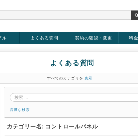
アル
よくある質問
契約の確認・変更
料
お客様情報の変更
パスワードの変更
お支払い方法の変更
サービスの解約
サービ
お支払
よくある質問
すべてのカテゴリを
表示
高度な検索
カテゴリー名: コントロールパネル