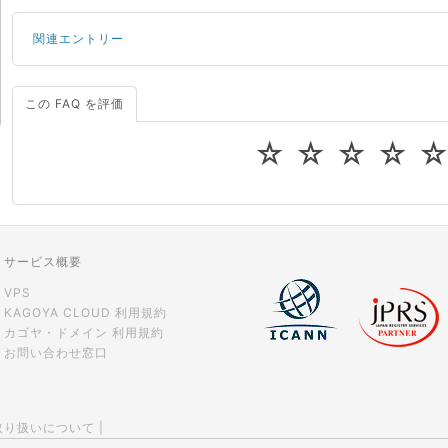
関連エントリー
この FAQ を評価
サーバーが重いので調査してほしい
一つの IP アドレスに複数のウェブサイトを公開したい
☆
☆
☆
☆
CPUやメモリをアップグレードしたい
virtio とは何ですか？
ストレージ容量を追加できますか？
サービス概要
VPS
KAGOYA CLOUD 利用規約
カゴヤ・ドメイン 利用規約
お問い合わせ窓口
取り扱いについて
|