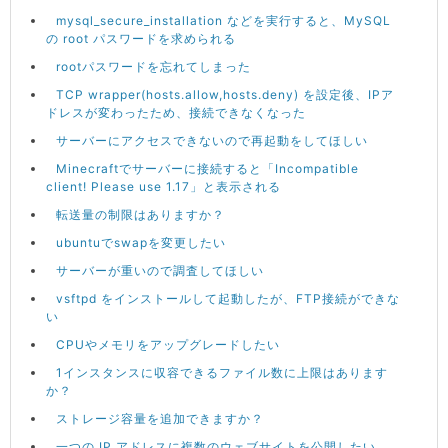
mysql_secure_installation などを実行すると、MySQL
の root パスワードを求められる
rootパスワードを忘れてしまった
TCP wrapper(hosts.allow,hosts.deny) を設定後、IPア
ドレスが変わったため、接続できなくなった
サーバーにアクセスできないので再起動をしてほしい
Minecraftでサーバーに接続すると「Incompatible
client! Please use 1.17」と表示される
転送量の制限はありますか？
ubuntuでswapを変更したい
サーバーが重いので調査してほしい
vsftpd をインストールして起動したが、FTP接続ができな
い
CPUやメモリをアップグレードしたい
1インスタンスに収容できるファイル数に上限はあります
か？
ストレージ容量を追加できますか？
一つの IP アドレスに複数のウェブサイトを公開したい