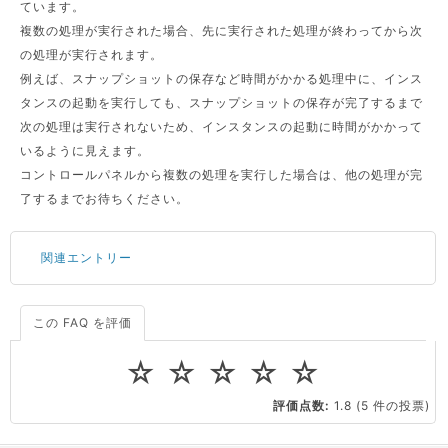
ています。
複数の処理が実行された場合、先に実行された処理が終わってから次
の処理が実行されます。
例えば、スナップショットの保存など時間がかかる処理中に、インス
タンスの起動を実行しても、スナップショットの保存が完了するまで
次の処理は実行されないため、インスタンスの起動に時間がかかって
いるように見えます。
コントロールパネルから複数の処理を実行した場合は、他の処理が完
了するまでお待ちください。
関連エントリー
この FAQ を評価
サーバーが重いので調査してほしい
一つの IP アドレスに複数のウェブサイトを公開したい
☆
☆
☆
☆
☆
CPUやメモリをアップグレードしたい
評価点数:
1.8
(5 件の投票)
virtio とは何ですか？
ストレージ容量を追加できますか？