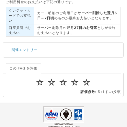
ご利用料金のお支払いは下記の通りです。
クレジットカ
カード明細のご利用日が
サーバー削除した翌月5
ードでお支払
日～7日頃
のものが最終お支払いとなります。
い
口座振替でお
サーバー削除月の
翌月27日のお引落
としが最終
支払い
お支払いとなります。
関連エントリー
この FAQ を評価
サーバーが重いので調査してほしい
一つの IP アドレスに複数のウェブサイトを公開したい
☆
☆
☆
☆
☆
CPUやメモリをアップグレードしたい
評価点数:
5
(1 件の投票)
virtio とは何ですか？
ストレージ容量を追加できますか？