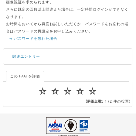
画像認証を求められます。
さらに既定の回数以上間違えた場合は、一定時間ログインができなく
なります。
お時間をおいてから再度お試しいただくか、パスワードをお忘れの場
合はパスワードの再設定をお申し込みください。
⇒ パスワードを忘れた場合
関連エントリー
この FAQ を評価
サーバーが重いので調査してほしい
一つの IP アドレスに複数のウェブサイトを公開したい
☆
☆
☆
☆
☆
CPUやメモリをアップグレードしたい
評価点数:
1
(2 件の投票)
virtio とは何ですか？
ストレージ容量を追加できますか？