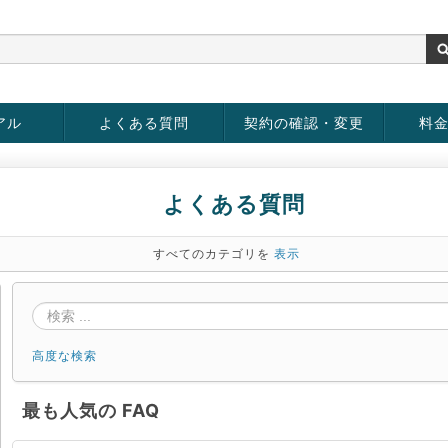
アル
よくある質問
契約の確認・変更
料
お客様情報の変更
パスワードの変更
お支払い方法の変更
サービスの解約
サービ
お支払
よくある質問
すべてのカテゴリを
表示
高度な検索
最も人気の FAQ