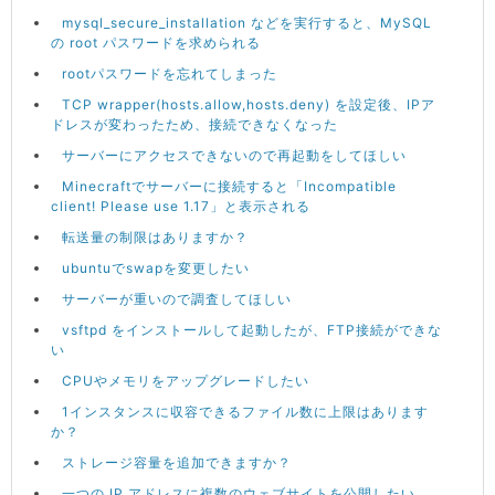
mysql_secure_installation などを実行すると、MySQL
の root パスワードを求められる
rootパスワードを忘れてしまった
TCP wrapper(hosts.allow,hosts.deny) を設定後、IPア
ドレスが変わったため、接続できなくなった
サーバーにアクセスできないので再起動をしてほしい
Minecraftでサーバーに接続すると「Incompatible
client! Please use 1.17」と表示される
転送量の制限はありますか？
ubuntuでswapを変更したい
サーバーが重いので調査してほしい
vsftpd をインストールして起動したが、FTP接続ができな
い
CPUやメモリをアップグレードしたい
1インスタンスに収容できるファイル数に上限はあります
か？
ストレージ容量を追加できますか？
一つの IP アドレスに複数のウェブサイトを公開したい