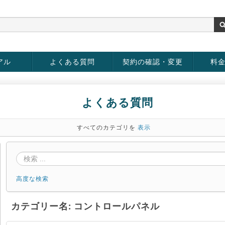
アル
よくある質問
契約の確認・変更
料
お客様情報の変更
パスワードの変更
お支払い方法の変更
サービスの解約
サービ
お支払
よくある質問
すべてのカテゴリを
表示
高度な検索
カテゴリー名: コントロールパネル