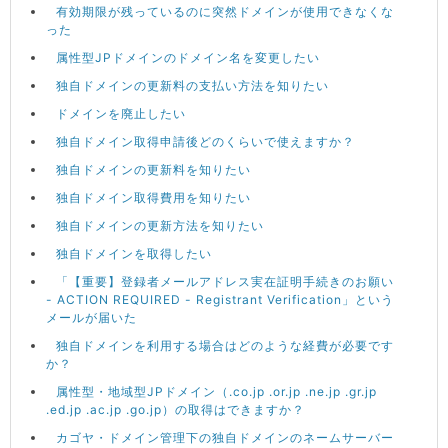
有効期限が残っているのに突然ドメインが使用できなくな
った
属性型JPドメインのドメイン名を変更したい
独自ドメインの更新料の支払い方法を知りたい
ドメインを廃止したい
独自ドメイン取得申請後どのくらいで使えますか？
独自ドメインの更新料を知りたい
独自ドメイン取得費用を知りたい
独自ドメインの更新方法を知りたい
独自ドメインを取得したい
「【重要】登録者メールアドレス実在証明手続きのお願い
- ACTION REQUIRED - Registrant Verification」という
メールが届いた
独自ドメインを利用する場合はどのような経費が必要です
か？
属性型・地域型JPドメイン（.co.jp .or.jp .ne.jp .gr.jp
.ed.jp .ac.jp .go.jp）の取得はできますか？
カゴヤ・ドメイン管理下の独自ドメインのネームサーバー