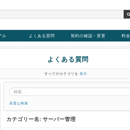
アル
よくある質問
契約の確認・変更
料
お客様情報の変更
パスワードの変更
お支払い方法の変更
サービスの解約
サービ
お支払
よくある質問
すべてのカテゴリを
表示
高度な検索
カテゴリー名: サーバー管理