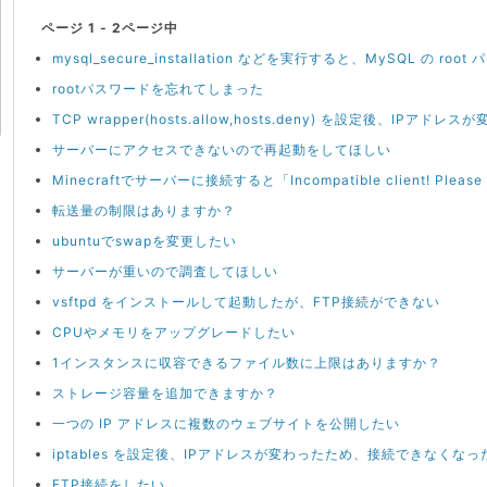
ページ 1 - 2ページ中
mysql_secure_installation などを実行すると、MySQL の r
rootパスワードを忘れてしまった
TCP wrapper(hosts.allow,hosts.deny) を設定後、I
サーバーにアクセスできないので再起動をしてほしい
Minecraftでサーバーに接続すると「Incompatible client! Pleas
転送量の制限はありますか？
ubuntuでswapを変更したい
サーバーが重いので調査してほしい
vsftpd をインストールして起動したが、FTP接続ができない
CPUやメモリをアップグレードしたい
1インスタンスに収容できるファイル数に上限はありますか？
ストレージ容量を追加できますか？
一つの IP アドレスに複数のウェブサイトを公開したい
iptables を設定後、IPアドレスが変わったため、接続できなくなっ
FTP接続をしたい