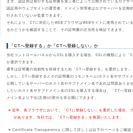
まず、認証局は発行する証明書を第三者によって公開されているログサ
認証局やウェブサイトの運営者、ドメイン管理者はログサーバーを定期
行されていないか監査できます。
それにより、CTに対応したWEBブラウザはWEBサイトに使用されてい
るかどうかを確認することで、その証明書の正当性を検証できます。
「CTへ登録する」か「CTへ登録しない」か
当社コントロールパネルからSSLを購入する場合、SSLの種類により「
か選択できます。
通常は証明書の信頼性を担保するため「CTへ登録する」を選択します。
しかし、CTへ登録するとその証明書のコモンネーム(ホスト名やサブドメ
公開しているサーバーのホスト名やサブドメイン名であれば問題ありま
したいホスト名やサブドメイン名のSSLを購入する場合は、「CTへ登
メイン名より下位(左側)の部分を非公開にできます。
※ 近年、各ブラウザにおいて、「CTに登録しない」を選択した場合、
があります。当社では、「CTへ登録する」を推奨いたします。
※
Certificate Transparency に関して詳しくは以下のページをご