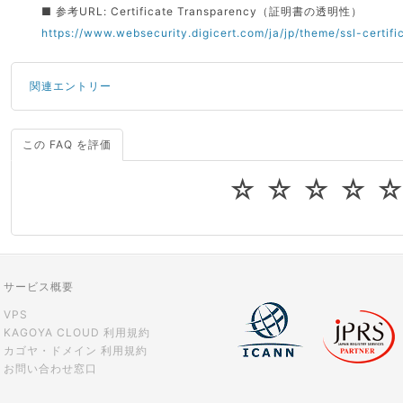
■ 参考URL: Certificate Transparency（証明書の透明性）
https://www.websecurity.digicert.com/ja/jp/theme/ssl-certif
関連エントリー
この FAQ を評価
サーバーが重いので調査してほしい
一つの IP アドレスに複数のウェブサイトを公開したい
☆
☆
☆
☆
CPUやメモリをアップグレードしたい
virtio とは何ですか？
ストレージ容量を追加できますか？
サービス概要
VPS
KAGOYA CLOUD 利用規約
カゴヤ・ドメイン 利用規約
お問い合わせ窓口