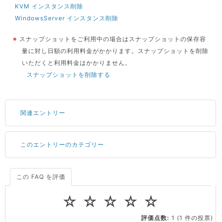
KVM インスタンス削除
WindowsServer インスタンス削除
※
スナップショットをご利用中の場合はスナップショットの保存容
量に対し日額の利用料金がかかります。スナップショットを削除
いただくと利用料金はかかりません。
スナップショットを削除する
関連エントリー
このエントリーのカテゴリー
サーバーが重いので調査してほしい
一つの IP アドレスに複数のウェブサイトを公開したい
CPUやメモリをアップグレードしたい
この FAQ を評価
料金
virtio とは何ですか？
☆
☆
☆
☆
☆
ストレージ容量を追加できますか？
会員情報・契約
評価点数:
1
(1 件の投票)