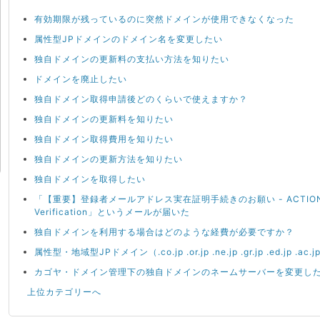
有効期限が残っているのに突然ドメインが使用できなくなった
属性型JPドメインのドメイン名を変更したい
独自ドメインの更新料の支払い方法を知りたい
ドメインを廃止したい
独自ドメイン取得申請後どのくらいで使えますか？
独自ドメインの更新料を知りたい
独自ドメイン取得費用を知りたい
独自ドメインの更新方法を知りたい
独自ドメインを取得したい
「【重要】登録者メールアドレス実在証明手続きのお願い - ACTION REQU
Verification」というメールが届いた
独自ドメインを利用する場合はどのような経費が必要ですか？
属性型・地域型JPドメイン（.co.jp .or.jp .ne.jp .gr.jp .ed.jp .
カゴヤ・ドメイン管理下の独自ドメインのネームサーバーを変更し
上位カテゴリーへ