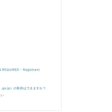
IRED - Registrant
ac.jp .go.jp）の取得はできますか？
たい