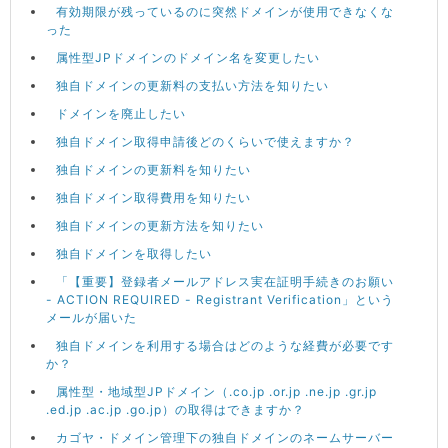
有効期限が残っているのに突然ドメインが使用できなくな
った
属性型JPドメインのドメイン名を変更したい
独自ドメインの更新料の支払い方法を知りたい
ドメインを廃止したい
独自ドメイン取得申請後どのくらいで使えますか？
独自ドメインの更新料を知りたい
独自ドメイン取得費用を知りたい
独自ドメインの更新方法を知りたい
独自ドメインを取得したい
「【重要】登録者メールアドレス実在証明手続きのお願い
- ACTION REQUIRED - Registrant Verification」という
メールが届いた
独自ドメインを利用する場合はどのような経費が必要です
か？
属性型・地域型JPドメイン（.co.jp .or.jp .ne.jp .gr.jp
.ed.jp .ac.jp .go.jp）の取得はできますか？
カゴヤ・ドメイン管理下の独自ドメインのネームサーバー