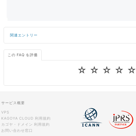
関連エントリー
この FAQ を評価
サーバーが重いので調査してほしい
一つの IP アドレスに複数のウェブサイトを公開したい
☆
☆
☆
☆
CPUやメモリをアップグレードしたい
virtio とは何ですか？
ストレージ容量を追加できますか？
サービス概要
VPS
KAGOYA CLOUD 利用規約
カゴヤ・ドメイン 利用規約
お問い合わせ窓口