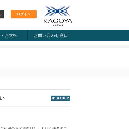
金・お支払
お問い合わせ窓口
ス・料金一覧表
い方法
い
ID #1082
。
明細ご利用のお客様向け）」という件名のご