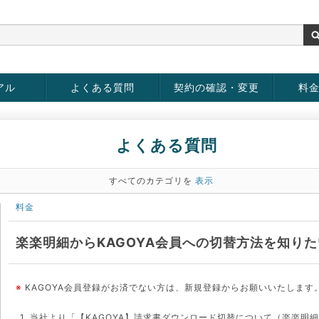
アル
よくある質問
契約の確認・変更
料
お客様情報の変更
パスワードの変更
お支払い方法の変更
サービスの解約
サービ
お支払
よくある質問
すべてのカテゴリを
表示
料金
楽楽明細からKAGOYA会員への切替方法を知りた
※
KAGOYA会員登録がお済でない方は、新規登録からお願いいたします
1. 当社より「【KAGOYA】請求書ダウンロード切替について（楽楽